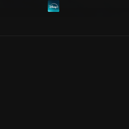
Allmänna villkor
Kun
Integritetspolicy
Pre
Cookiepolicy
Kon