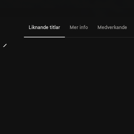
Liknande titlar
Mer info
Medverkande