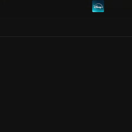
Allmänna villkor
Kun
Integritetspolicy
Pre
Cookiepolicy
Kon