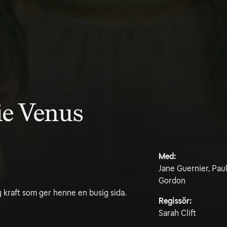
rie Venus
Med:
Jane Guernier, Pau
Gordon
g kraft som ger henne en busig sida.
Regissör:
Sarah Clift