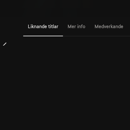
Liknande titlar
Mer info
Medverkande