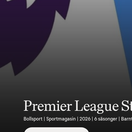
Premier League St
Bollsport | Sportmagasin | 2026 | 6 säsonger | Barnt