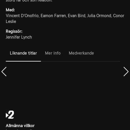
störd far och son relation.
Med:
Vincent D'Onofrio, Eamon Farren, Evan Bird, Julia Ormond, Conor
Leslie
Regissör:
Jennifer Lynch
Liknande titlar
Mer info
Medverkande
Allmänna villkor