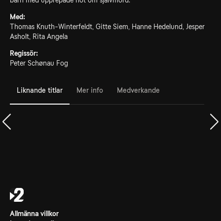
barn med upprepade hot om självmord.
Med:
Thomas Knuth-Winterfeldt, Gitte Siem, Hanne Hedelund, Jesper
Asholt, Rita Angela
Regissör:
Peter Schønau Fog
Liknande titlar
Mer info
Medverkande
Allmänna villkor