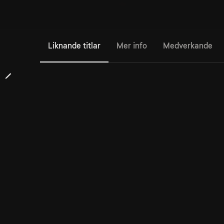
Liknande titlar
Mer info
Medverkande