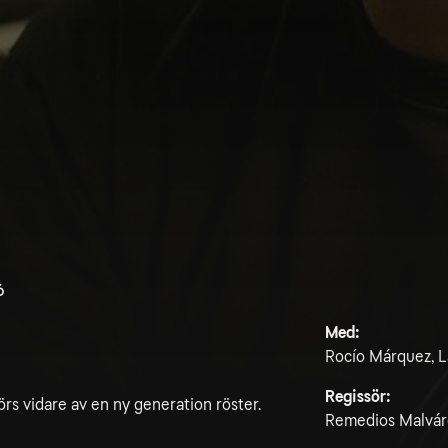
6
Med:
Rocío Márquez, L
Regissör:
rs vidare av en ny generation röster.
Remedios Malvár