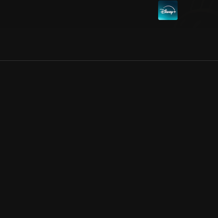
Allmänna villkor
Kun
Integritetspolicy
Pre
Cookiepolicy
Kon