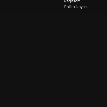
Regissör:
Phillip Noyce
Allmänna villkor
Kun
Integritetspolicy
Pre
Cookiepolicy
Kon