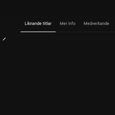
Liknande titlar
Mer info
Medverkande