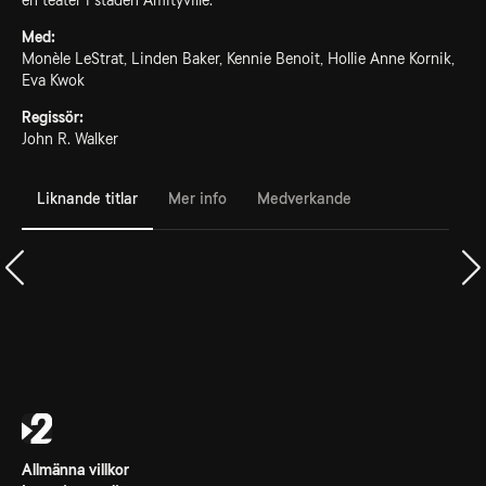
en teater i staden Amityville.
Med:
Monèle LeStrat, Linden Baker, Kennie Benoit, Hollie Anne Kornik,
Eva Kwok
Regissör:
John R. Walker
Liknande titlar
Mer info
Medverkande
Allmänna villkor