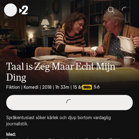
Sök
Taal is Zeg Maar Echt Mijn
Ding
5.6
Fiktion | Komedi | 2018 | 1h 33m | 15 år
Språkentusiast söker kärlek och djup bortom vardaglig
journalistik.
Med: