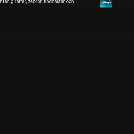
ter, giraffer, zebror, flodhästar och
Allmänna villkor
Kun
Integritetspolicy
Pre
Cookiepolicy
Kon