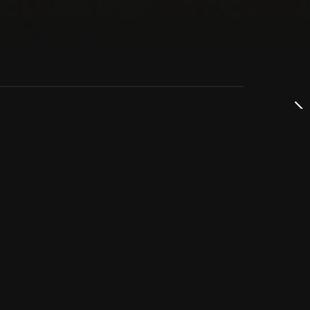
dservice
ss
takta oss