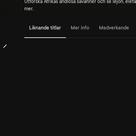
Utforska Afrikas ändlösa savanner och se lejon, elefan
mer.
Liknande titlar
Mer info
Medverkande