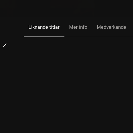
Liknande titlar
Mer info
Medverkande