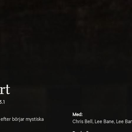
rt
3.1
Med:
 efter börjar mystiska
Chris Bell, Lee Bane, Lee B