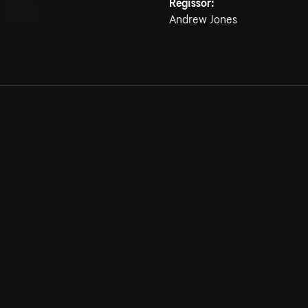
Regissör:
Andrew Jones
Allmänna villkor
Kun
Integritetspolicy
Pre
Cookiepolicy
Kon