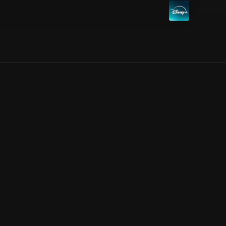
Allmänna villkor
Kun
Integritetspolicy
Pre
Cookiepolicy
Kon