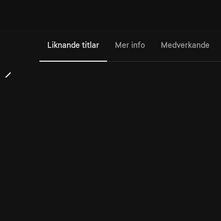
Liknande titlar
Mer info
Medverkande