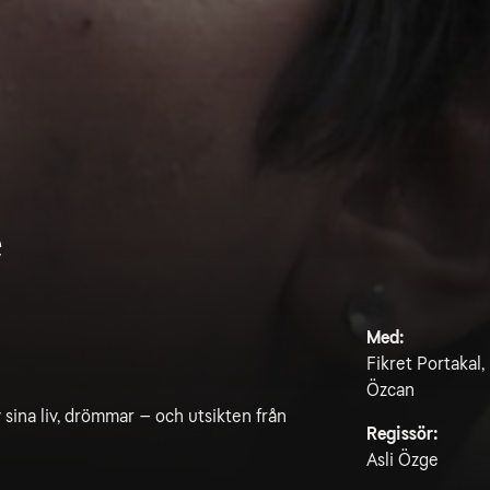
e
Med:
Fikret Portakal,
Özcan
 sina liv, drömmar – och utsikten från
Regissör:
Asli Özge