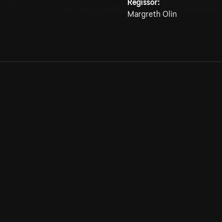
Regissör:
Margreth Olin
Allmänna villkor
Kun
Integritetspolicy
Pre
Cookiepolicy
Kon