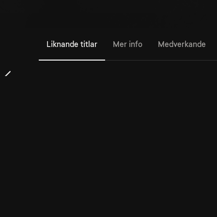
Liknande titlar
Mer info
Medverkande