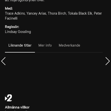
att höja ögonbrynen över.
Med:
Trace Adkins, Yancey Arias, Thora Birch, Tokala Black Elk, Peter
Facinelli
Regissör:
Lindsay Gossling
Liknande titlar
Mer info
Medverkande
Allmänna villkor