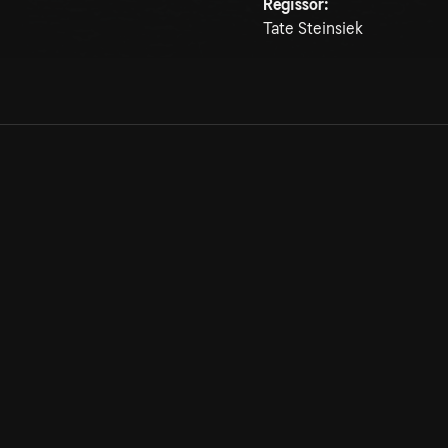
Regissör:
Tate Steinsiek
Allmänna villkor
Kun
Integritetspolicy
Pre
Cookiepolicy
Kon