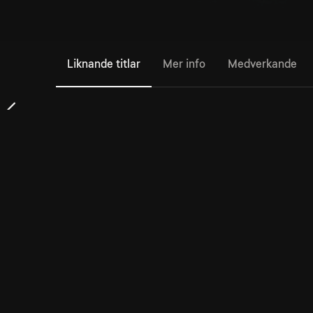
Liknande titlar
Mer info
Medverkande