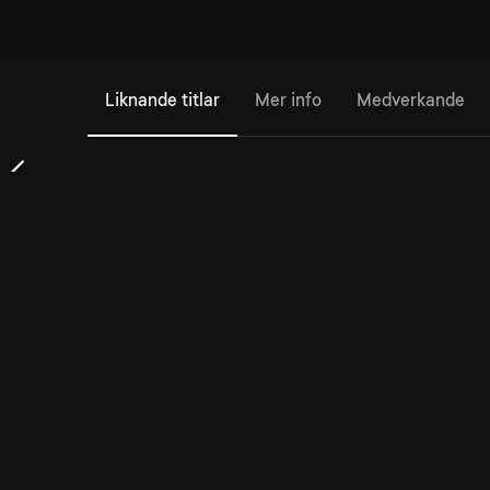
Liknande titlar
Mer info
Medverkande