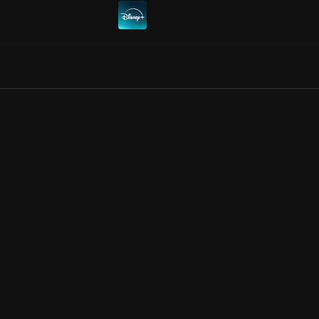
Allmänna villkor
Kun
Integritetspolicy
Pre
Cookiepolicy
Kon