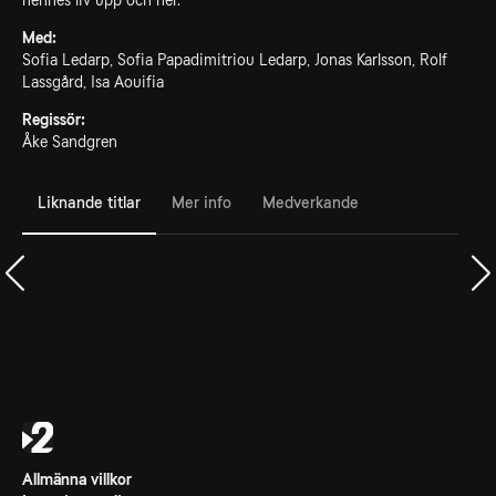
hennes liv upp och ner.
Med:
Sofia Ledarp, Sofia Papadimitriou Ledarp, Jonas Karlsson, Rolf
Lassgård, Isa Aouifia
Regissör:
Åke Sandgren
Liknande titlar
Mer info
Medverkande
Allmänna villkor