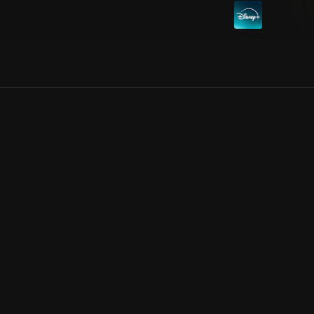
Allmänna villkor
Kun
Integritetspolicy
Pre
Cookiepolicy
Kon