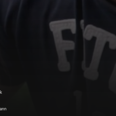
ek
mann