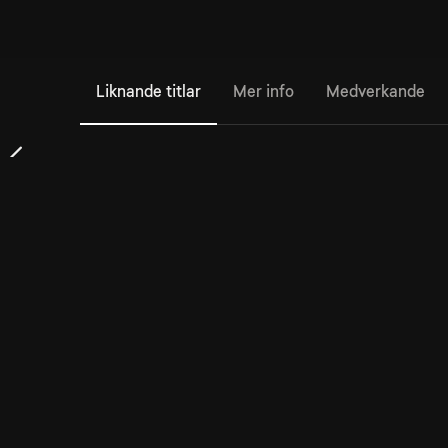
Liknande titlar
Mer info
Medverkande