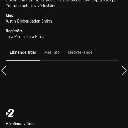
Dokumentär om tonårsidolen Justin Bieber som upptäcktes på
Youtube och blev världskändis.
Med:
Justin Bieber, Jaden Smith
Regissör:
Tara Pirnia, Tara Pirna
Liknande titlar
Mer info
Medverkande
Allmänna villkor