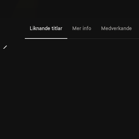
Liknande titlar
Mer info
Medverkande