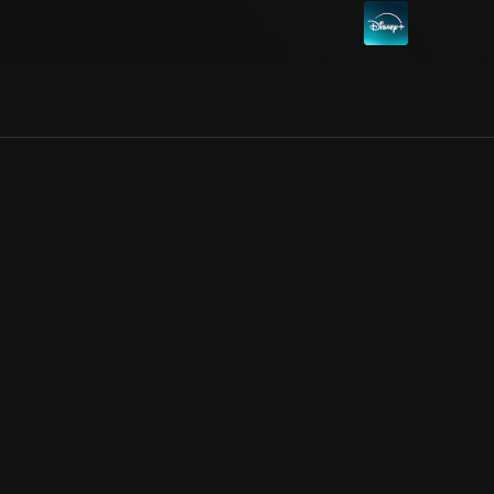
Allmänna villkor
Kun
Integritetspolicy
Pre
Cookiepolicy
Kon