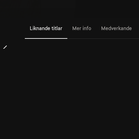
Liknande titlar
Mer info
Medverkande