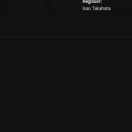
Regissör:
Isao Takahata
Allmänna villkor
Kun
Integritetspolicy
Pre
Cookiepolicy
Kon