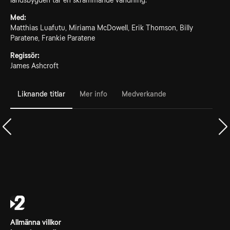
landsbygden tar en skrämmande vändning.
Med:
Matthias Luafutu, Miriama McDowell, Erik Thomson, Billy
Paratene, Frankie Paratene
Regissör:
James Ashcroft
Liknande titlar
Mer info
Medverkande
Allmänna villkor