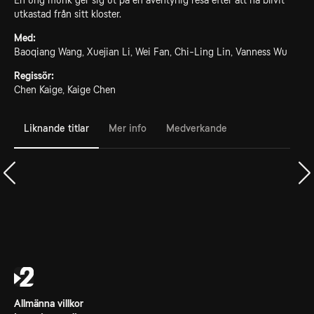
En ung munk ger sig ut på en äventyrlig resa efter att ha blivit
utkastad från sitt kloster.
Med:
Baoqiang Wang, Xuejian Li, Wei Fan, Chi-Ling Lin, Vanness Wu
Regissör:
Chen Kaige, Kaige Chen
Liknande titlar
Mer info
Medverkande
Allmänna villkor