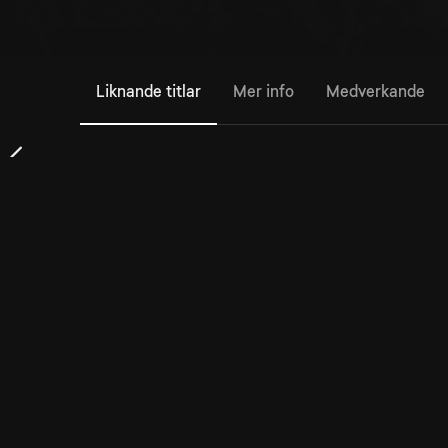
Liknande titlar
Mer info
Medverkande