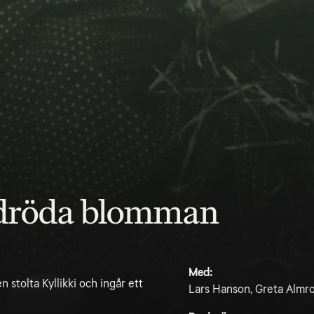
ldröda blomman
Med:
 stolta Kyllikki och ingår ett
Lars Hanson, Greta Almroth