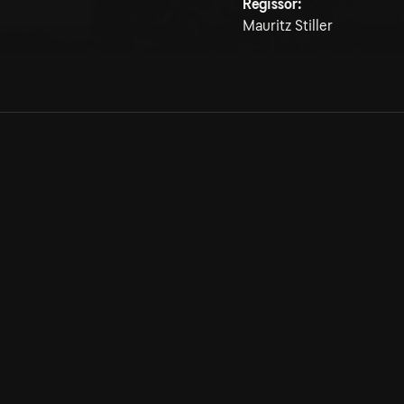
Regissör:
Mauritz Stiller
Allmänna villkor
Kun
Integritetspolicy
Pre
Cookiepolicy
Kon