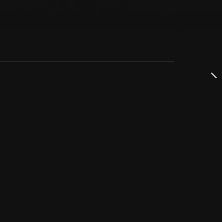
dservice
ss
takta oss