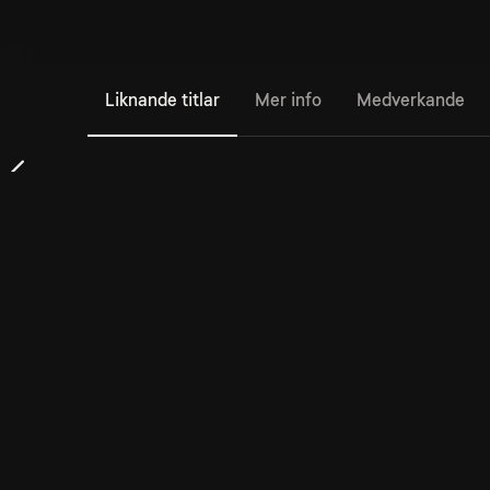
Liknande titlar
Mer info
Medverkande