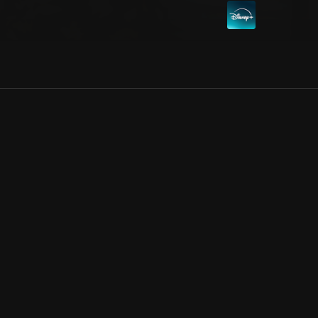
Allmänna villkor
Kun
Integritetspolicy
Pre
Cookiepolicy
Kon