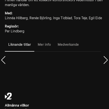
Filmen handlar om ett kollektiv kontorsflickors vedermödor i den
manliga världen.
Med:
Linnéa Hillberg, Renée Björling, Inga Tidblad, Tora Teje, Egil Eide
Regissör:
Per Lindberg
Liknande titlar
Mer info
Medverkande
Allmänna villkor