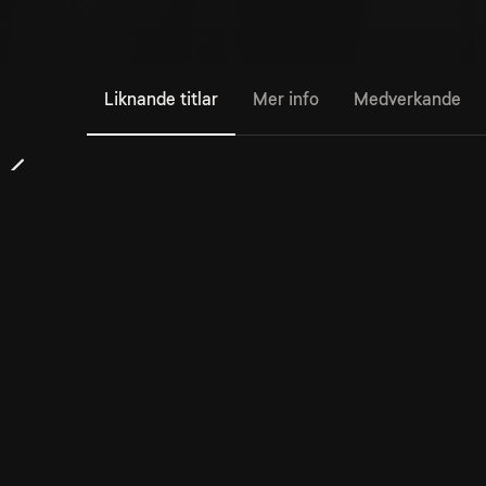
Liknande titlar
Mer info
Medverkande