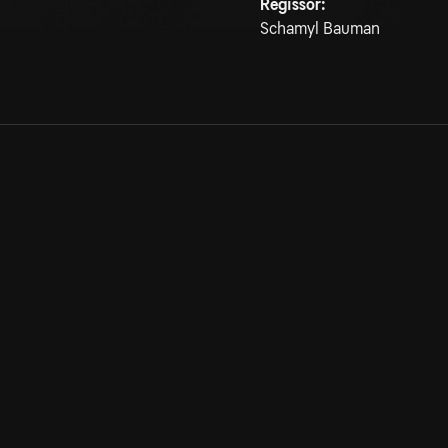
Regissör:
Schamyl Bauman
Allmänna villkor
Kun
Integritetspolicy
Pre
Cookiepolicy
Kon