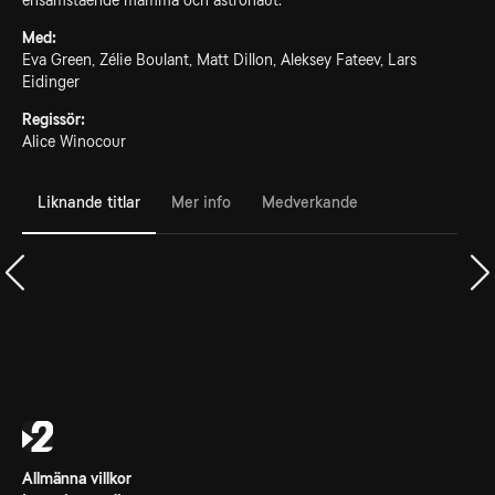
ensamstående mamma och astronaut.
Med:
Eva Green, Zélie Boulant, Matt Dillon, Aleksey Fateev, Lars
Eidinger
Regissör:
Alice Winocour
Liknande titlar
Mer info
Medverkande
Allmänna villkor