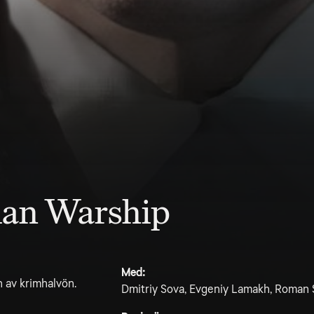
ian Warship
Med:
n av krimhalvön.
Dmitriy Sova, Evgeniy Lamakh, Roman 