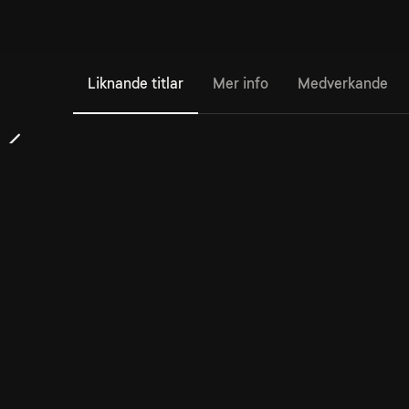
Liknande titlar
Mer info
Medverkande