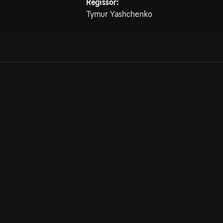
Regissör:
Tymur Yashchenko
Allmänna villkor
Kun
Integritetspolicy
Pre
Cookiepolicy
Kon