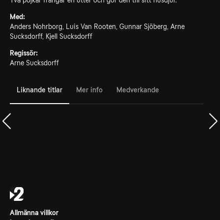
Två pojkar frångar en utter och gör den till sitt husdjur.
Med:
Anders Nohrborg, Luis Van Rooten, Gunnar Sjöberg, Arne
Sucksdorff, Kjell Sucksdorff
Regissör:
Arne Sucksdorff
Liknande titlar
Mer info
Medverkande
Allmänna villkor