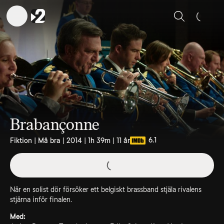
Sök
Brabançonne
6.1
Fiktion | Må bra | 2014 | 1h 39m | 11 år
När en solist dör försöker ett belgiskt brassband stjäla rivalens
stjärna inför finalen.
Med: