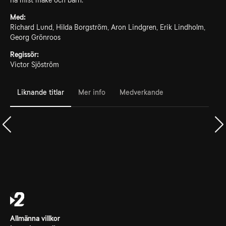
ha mist make och barn.
Med:
Richard Lund, Hilda Borgström, Aron Lindgren, Erik Lindholm,
Georg Grönroos
Regissör:
Victor Sjöström
Liknande titlar
Mer info
Medverkande
Allmänna villkor