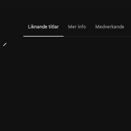
Liknande titlar
Mer info
Medverkande