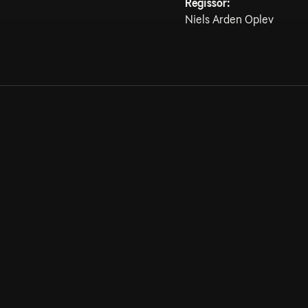
Regissör:
Niels Arden Oplev
Allmänna villkor
Kun
Integritetspolicy
Pre
Cookiepolicy
Kon