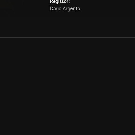
Regissör:
Dario Argento
Allmänna villkor
Kun
Integritetspolicy
Pre
Cookiepolicy
Kon