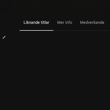
Liknande titlar
Mer info
Medverkande