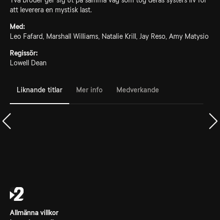
Två bröder ger sig ut på samma väg som tog deras systers liv för
att leverera en mystisk last.
Med:
Leo Fafard, Marshall Williams, Natalie Krill, Jay Reso, Amy Matysio
Regissör:
Lowell Dean
Liknande titlar
Mer info
Medverkande
Allmänna villkor