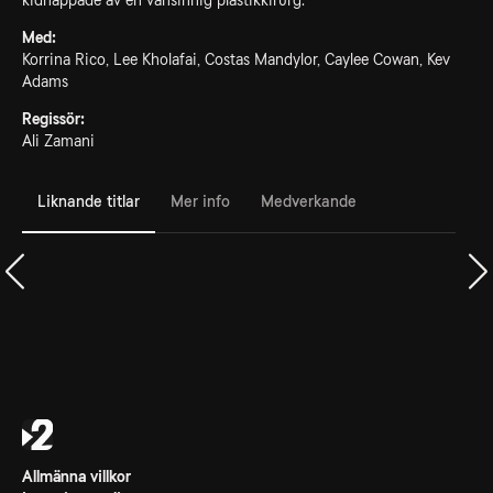
kidnappade av en vansinnig plastikkirurg.
Med:
Korrina Rico, Lee Kholafai, Costas Mandylor, Caylee Cowan, Kev
Adams
Regissör:
Ali Zamani
Liknande titlar
Mer info
Medverkande
Allmänna villkor