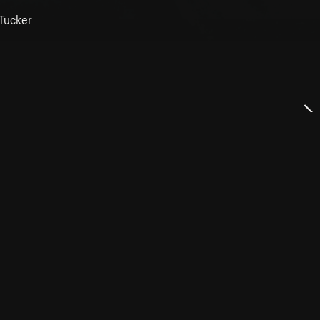
 Tucker
dservice
ss
takta oss