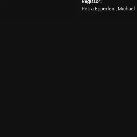
Regissör:
Petra Epperlein, Michael
Allmänna villkor
Kun
Integritetspolicy
Pre
Cookiepolicy
Kon