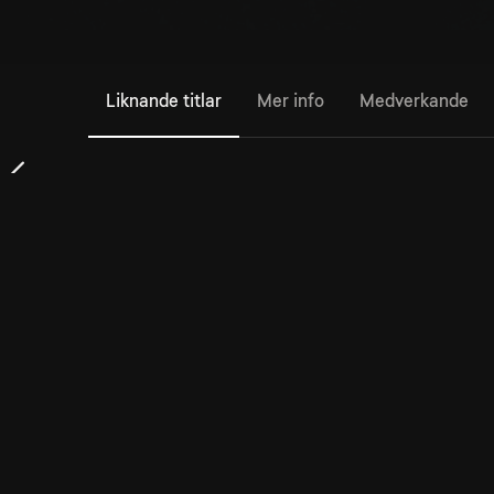
Liknande titlar
Mer info
Medverkande