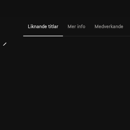
Liknande titlar
Mer info
Medverkande