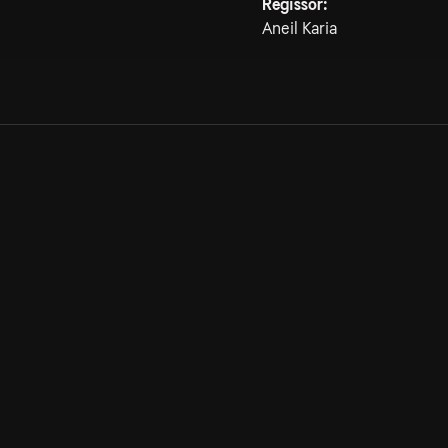
Regissör:
Aneil Karia
Allmänna villkor
Kun
Integritetspolicy
Pre
Cookiepolicy
Kon