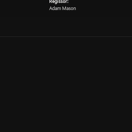
Regissör:
Adam Mason
Allmänna villkor
Kun
Integritetspolicy
Pre
Cookiepolicy
Kon