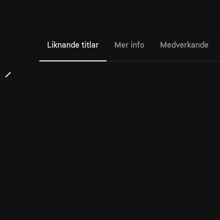
Liknande titlar
Mer info
Medverkande