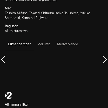
handfull samurajer att skydda dem.
Med:
Toshiro Mifune, Takashi Shimura, Keiko Tsushima, Yukiko
Shimazaki, Kamatari Fujiwara
Regissör:
Akira Kurosawa
Liknande titlar
Mer info
Medverkande
Allmänna villkor