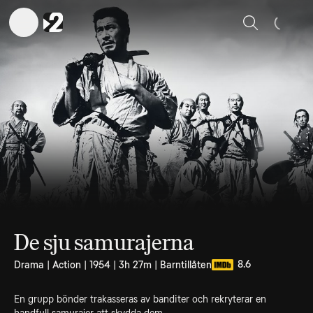
Sök
De sju samurajerna
8.6
Drama | Action | 1954 | 3h 27m | Barntillåten
En grupp bönder trakasseras av banditer och rekryterar en