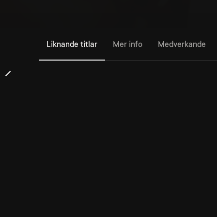
Liknande titlar
Mer info
Medverkande