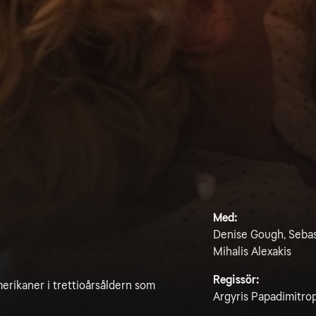
Med:
Denise Gough, Sebast
Mihalis Alexakis
Regissör:
rikaner i trettioårsåldern som
Argyris Papadimitro