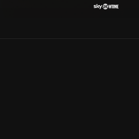
Allmänna villkor
Kun
Integritetspolicy
Pre
Cookiepolicy
Kon