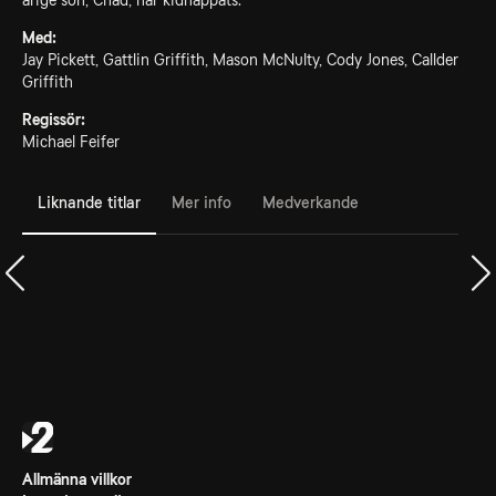
årige son, Chad, har kidnappats.
Med:
Jay Pickett, Gattlin Griffith, Mason McNulty, Cody Jones, Callder
Griffith
Regissör:
Michael Feifer
Liknande titlar
Mer info
Medverkande
Allmänna villkor