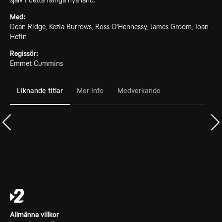
själv i detta farliga nya land.
Med:
Dean Ridge, Kezia Burrows, Ross O'Hennessy, James Groom, Ioan
Hefin
Regissör:
Emmet Cummins
Liknande titlar
Mer info
Medverkande
Allmänna villkor