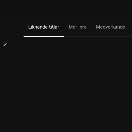
Liknande titlar
Mer info
Medverkande