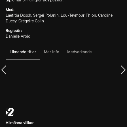
diplomat blir till gränslös passion.
Med:
Laetitia Dosch, Sergei Polunin, Lou-Teymour Thion, Caroline
Ducey, Grégoire Colin
Regissör:
Danielle Arbid
Liknande titlar
Mer info
Medverkande
Allmänna villkor