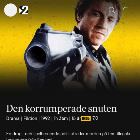
Sök
Den korrumperade snuten
7.0
Drama | Fiktion | 1992 | 1h 36m | 15 år
En drog- och spelberoende polis utreder morden på fem illegala