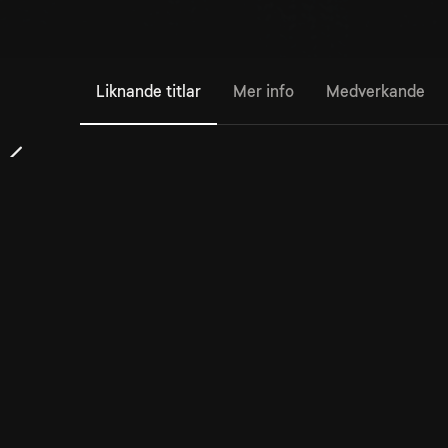
Liknande titlar
Mer info
Medverkande