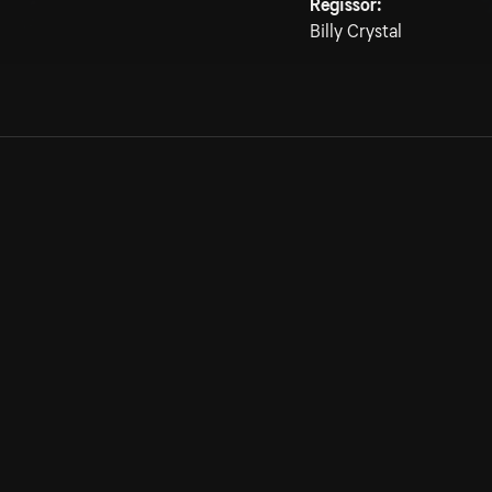
Regissör:
Billy Crystal
Allmänna villkor
Kun
Integritetspolicy
Pre
Cookiepolicy
Kon