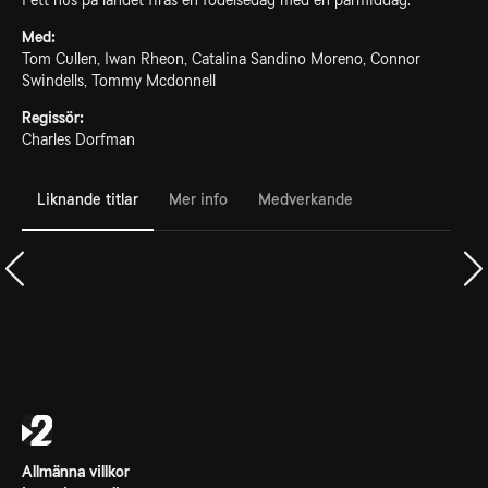
I ett hus på landet firas en födelsedag med en parmiddag.
Med:
Tom Cullen, Iwan Rheon, Catalina Sandino Moreno, Connor
Swindells, Tommy Mcdonnell
Regissör:
Charles Dorfman
Liknande titlar
Mer info
Medverkande
Allmänna villkor