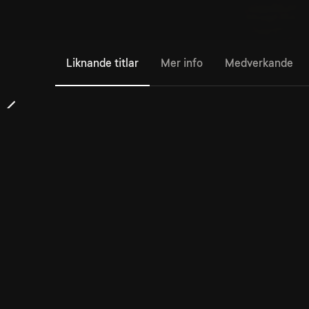
Liknande titlar
Mer info
Medverkande