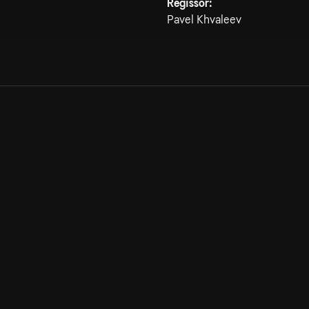
Regissör:
Pavel Khvaleev
Allmänna villkor
Kun
Integritetspolicy
Pre
Cookiepolicy
Kon