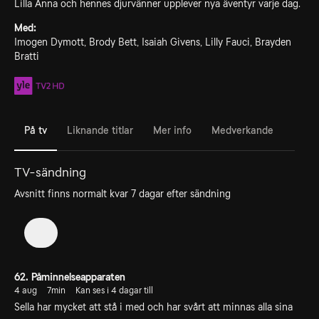
Lilla Anna och hennes djurvänner upplever nya äventyr varje dag.
Med:
Imogen Dymott, Brody Bett, Isaiah Givens, Lilly Fauci, Brayden
Bratti
På tv
Liknande titlar
Mer info
Medverkande
TV-sändning
Avsnitt finns normalt kvar 7 dagar efter sändning
1
62. Påminnelseapparaten
4 aug
7min
Kan ses i 4 dagar till
Sella har mycket att stå i med och har svårt att minnas alla sina